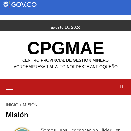
Saltar
agosto 10, 2026
al
contenido
CPGMAE
CENTRO PROVINCIAL DE GESTIÓN MINERO
AGROEMPRESARIAL ALTO NORDESTE ANTIOQUEÑO
Menú
primario
INICIO
MISIÓN
Misión
Somos una corporación líder en