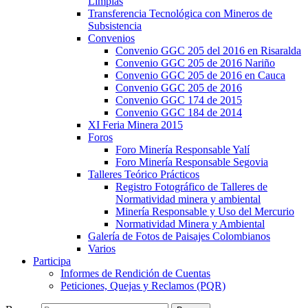
Limpias
Transferencia Tecnológica con Mineros de
Subsistencia
Convenios
Convenio GGC 205 del 2016 en Risaralda
Convenio GGC 205 de 2016 Nariño
Convenio GGC 205 de 2016 en Cauca
Convenio GGC 205 de 2016
Convenio GGC 174 de 2015
Convenio GGC 184 de 2014
XI Feria Minera 2015
Foros
Foro Minería Responsable Yalí
Foro Minería Responsable Segovia
Talleres Teórico Prácticos
Registro Fotográfico de Talleres de
Normatividad minera y ambiental
Minería Responsable y Uso del Mercurio
Normatividad Minera y Ambiental
Galería de Fotos de Paisajes Colombianos
Varios
Participa
Informes de Rendición de Cuentas
Peticiones, Quejas y Reclamos (PQR)