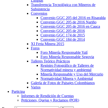
Limpias
Transferencia Tecnológica con Mineros de
Subsistencia
Convenios
Convenio GGC 205 del 2016 en Risaralda
Convenio GGC 205 de 2016 Nariño
Convenio GGC 205 de 2016 en Cauca
Convenio GGC 205 de 2016
Convenio GGC 174 de 2015
Convenio GGC 184 de 2014
XI Feria Minera 2015
Foros
Foro Minería Responsable Yalí
Foro Minería Responsable Segovia
Talleres Teórico Prácticos
Registro Fotográfico de Talleres de
Normatividad minera y ambiental
Minería Responsable y Uso del Mercurio
Normatividad Minera y Ambiental
Galería de Fotos de Paisajes Colombianos
Varios
Participa
Informes de Rendición de Cuentas
Peticiones, Quejas y Reclamos (PQR)