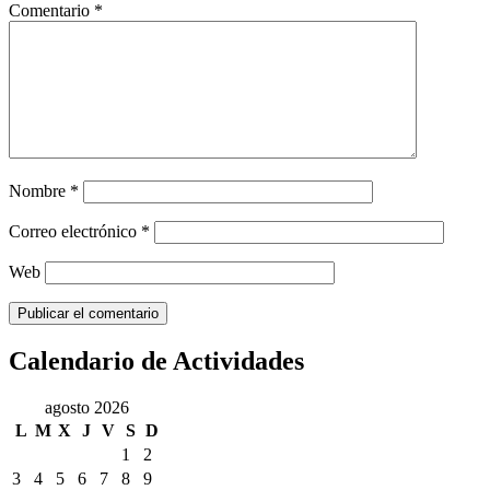
Comentario
*
Nombre
*
Correo electrónico
*
Web
Calendario de Actividades
agosto 2026
L
M
X
J
V
S
D
1
2
3
4
5
6
7
8
9