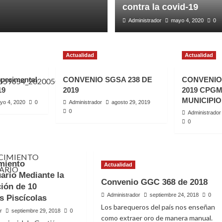
contra la covid-19
Administrador
mayo 4, 2020
0
Actualidad
Actualidad
perimental
CONVENIO SGSA 238 DE
CONVENIO 
19
2019
2019 CPGM
MUNICIPIO
yo 4, 2020
0
Administrador
agosto 29, 2019
0
Administrador
0
imiento
Actualidad
ario Mediante la
Convenio GGC 368 de 2018
ental
ión de 10
Administrador
septiembre 24, 2018
0
s Piscícolas
Los barequeros del país nos enseñan
r
septiembre 29, 2018
0
como extraer oro de manera manual.