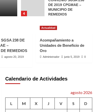
CONVENIO SGSA 238
DE 2019 CPGMAE –
MUNICIPIO DE
4
REMEDIOS
Actualidad
Actualidad
Acompañamiento a
Unidades de Beneficio
de Oro
SGSA 238 DE
Acompañamiento a
5
AE –
Unidades de Beneficio de
 DE REMEDIOS
Oro
agosto 20, 2019
Administrador
junio 5, 2019
0
Calendario de Actividades
agosto 2026
L
M
X
J
V
S
D