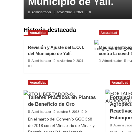
Municipio de Yalí.
Administrador
noviembre 9, 2021
0
Historia destacada
Actualidad
Actualidad
Revisión y Ajuste del E.O.T.
Medicamento ex
del Municipio de Yalí.
contra la covid-
Administrador
noviembre 9, 2021
Administrador
ma
0
Actualidad
Actualidad
Talleres Prácticos en Plantas
Fortalec
Actualidad
de Beneficio de Oro
Agropecu
Medicamento experim
Reactivac
Administrador
octubre 3, 2018
0
Estanque
En el marco del Convenio GGC 368
contra la covid-19
de 2018 con el Ministerio de Minas y
Administrado
Energía, se realizó una jornada...