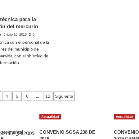
artamento
Fotográfico
Socialización
a
Convenio
técnica para la
GGC
ón del mercurio
368
de
r
julio 10, 2018
0
2018
nica con el personal de la
ores del municipio de
aralda, con el objetivo de
formación...
e
 DE 2019
oría
n
ica
…
4
5
6
12
Siguiente
O DE
inación
Actualidad
Actualidad
urio
perimental
CONVENIO SGSA 238 DE
CONVENIO 
19
2019
2019 CPGM