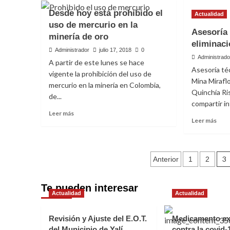
dep
2ª
Desde hoy está prohibido el
del
Actualidad
Feria
Cauc
uso de mercurio en la
Subregional
Asesoría 
minería de oro
Minera
eliminaci
de
Administrador
julio 17, 2018
0
Tecnologías
Administrado
A partir de este lunes se hace
Limpias:
Asesoría téc
vigente la prohibición del uso de
Antioquia
Mina Mirafl
mercurio en la minería en Colombia,
Sin
Quinchía Ris
Mercurio
de...
compartir in
Leer
Leer más
Leer
Leer más
más
más
sobre
Actualidad
sobr
Desde
CONVENIO SGSA 238
Ases
hoy
Paginació
técn
3
Anterior
1
2
está
CPGMAE – MUNICIPI
para
prohibido
de
la
el
Te pueden interesar
elim
entradas
uso
REMEDIOS
Actualidad
Actualidad
del
de
merc
mercurio
Administrador
agosto 20, 2019
0
Revisión y Ajuste del E.O.T.
Medicamento ex
en
del Municipio de Yalí.
la
contra la covid-