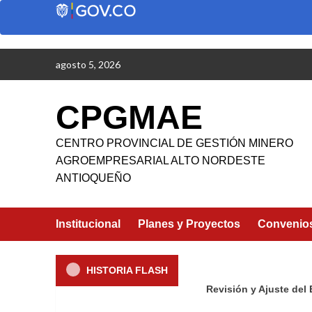
Saltar
agosto 5, 2026
al
contenido
CPGMAE
CENTRO PROVINCIAL DE GESTIÓN MINERO
AGROEMPRESARIAL ALTO NORDESTE
ANTIOQUEÑO
Institucional
Planes y Proyectos
Convenio
HISTORIA FLASH
Revisión y Ajuste del E