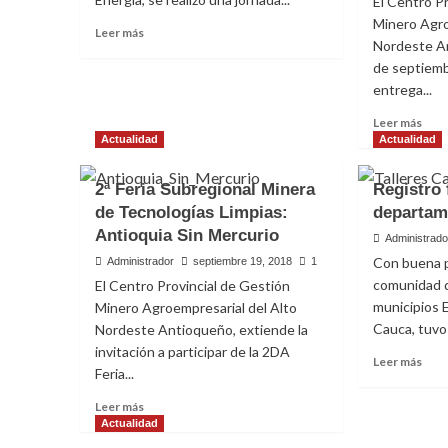
El Centro P
Administrador
mayo 4, 2020
0
Minero Agro
Leer
Leer más
Nordeste A
más
de septiemb
sobre
Talleres
entrega...
Prácticos
Leer
Leer más
en
más
Actualidad
Actualidad
Plantas
sobr
de
Fort
Beneficio
2ª Feria Subregional Minera
Registro 
Agro
de
de Tecnologías Limpias:
departam
Medi
Oro
Antioquia Sin Mercurio
la
Administrado
Reac
Con buena p
Administrador
septiembre 19, 2018
1
de
comunidad d
El Centro Provincial de Gestión
10
municipios E
Minero Agroempresarial del Alto
Esta
Cauca, tuvo l
Nordeste Antioqueño, extiende la
Pisc
invitación a participar de la 2DA
Leer
Leer más
Actualidad
Feria...
más
CONVENIO SGSA 238
sobr
Leer
Leer más
Regi
más
Actualidad
foto
sobre
Administrador
agosto 29, 2019
0