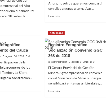
rovincial de Gestión
Ahora, nosotros queremos compartir
empresarial del Alto
con ellos algunas alternativas...
ntioqueño el sábado 29
Leer
re 2018 realizó la
Leer más
más
sobre
Convenio
Actualidad
GGC
e
368
alecimiento
de
fotográfico
Registro Fotográfico
pecuario
2018
ento del Cauca
Socialización Convenio GGC
ante
368 de 2018
r
agosto 30, 2018
0
tivación
articipación de la
Administrador
agosto 9, 2018
0
e barequeros de los
El Centro Provincial de Gestión
l Tambo y La Sierra
Minero Agroempresarial en convenio
nques
ugar la socialización...
ícolas
con el Ministerio de Minas y Energía,
sensibilizará en temas ambientales,...
Leer
Leer más
 DE 2019
e
más
stro
sobre
gráfico
Registro