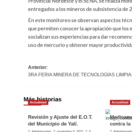
Provincial Nordeste y el SENA, se realiza mon
entregados a los mineros de subsistencia de 
En este monitoreo se observan aspectos técnic
que permiten conocer la apropiación que los m
socializan sus experiencias para dar recomendac
uso de mercurio y obtener mayor productividad
Navegación
Anterior:
3RA FERIA MINERA DE TECNOLOGÍAS LIMPIA
de
entradas
Más historias
Actualidad
Actualidad
Revisión y Ajuste del E.O.T.
Medicame
del Municipio de Yalí.
contra la
Administrador
noviembre 9, 2021
0
Administrado