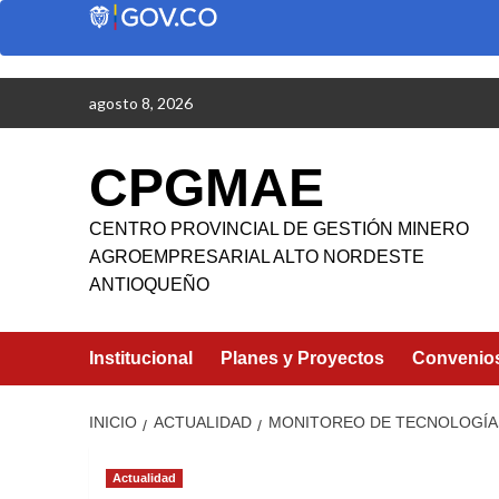
Saltar
agosto 8, 2026
al
contenido
CPGMAE
CENTRO PROVINCIAL DE GESTIÓN MINERO
AGROEMPRESARIAL ALTO NORDESTE
ANTIOQUEÑO
Institucional
Planes y Proyectos
Convenio
INICIO
ACTUALIDAD
MONITOREO DE TECNOLOGÍA
Actualidad